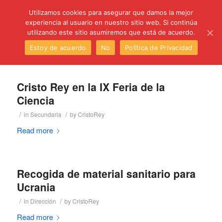
C/ Santa Úrsula, 5 28011 (Madrid) Telef. 914 64 55 73
Utilizamos cookies para asegurar que damos la mejor
experiencia al usuario en nuestro sitio web. Si continúa
utilizando este sitio asumiremos que está de acuerdo.
Estoy de acuerdo
No
Política de Privacidad
Cristo Rey en la IX Feria de la
Ciencia
/
/
in
Secundaria
by
CristoRey
Read more
Recogida de material sanitario para
Ucrania
/
/
in
Dirección
by
CristoRey
Read more