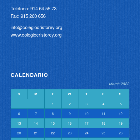
Teléfono: 914 64 55 73
Fax: 915 260 656
info@colegiocristorey.org
www.colegiocristorey.org
CALENDARIO
March 2022
S
M
T
W
T
F
S
1
2
3
4
5
6
7
8
9
10
11
12
13
14
15
16
17
18
19
20
21
22
23
24
25
26