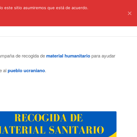
C/ Santa Úrsula, 5 28011 (Madrid) Telef. 914 64 55 73
ndo este sitio asumiremos que está de acuerdo.
astoral
Aula Virtual
Información a las familias
campaña de recogida de
material humanitario
para ayudar
e al
pueblo ucraniano
.