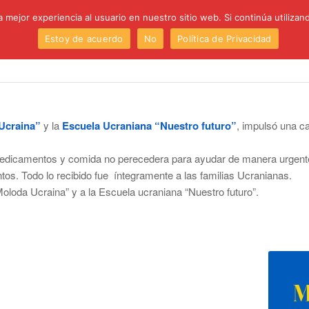
 mejor experiencia al usuario en nuestro sitio web. Si continúa utiliza
Estoy de acuerdo
No
Política de Privacidad
Institución
Centro
Etapas
Proyectos
P
Ucraina”
y la
Escuela Ucraniana “Nuestro futuro”
, impulsó una 
 medicamentos y comida no perecedera para ayudar de manera urgent
tos. Todo lo recibido fue íntegramente a las familias Ucranianas.
Moloda Ucraina” y a la Escuela ucraniana “Nuestro futuro”.