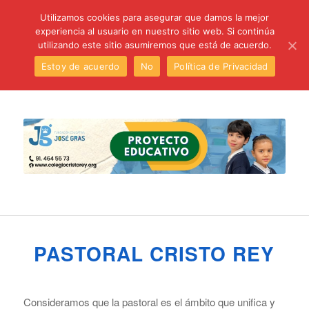
C/ Santa Úrsula, 5 28011 (Madrid) Telef. 914 64 55 73
Utilizamos cookies para asegurar que damos la mejor
experiencia al usuario en nuestro sitio web. Si continúa
utilizando este sitio asumiremos que está de acuerdo.
Estoy de acuerdo
No
Política de Privacidad
PASTORAL CRISTO REY
Consideramos que la pastoral es el ámbito que unifica y