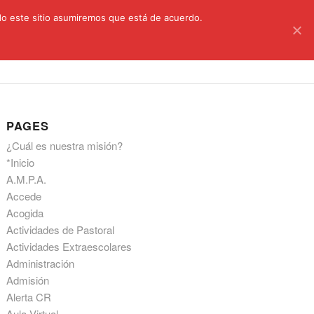
C/ Santa Úrsula, 5 28011 (Madrid) Telef. 914 64 55 73
ndo este sitio asumiremos que está de acuerdo.
astoral
Aula Virtual
Información a las familias
PAGES
¿Cuál es nuestra misión?
*Inicio
A.M.P.A.
Accede
Acogida
Actividades de Pastoral
Actividades Extraescolares
Administración
Admisión
Alerta CR
Aula Virtual