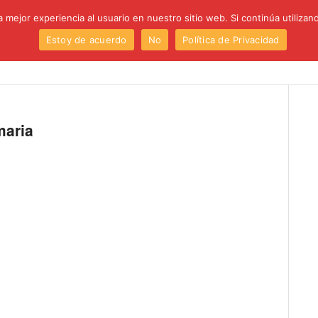
 mejor experiencia al usuario en nuestro sitio web. Si continúa utiliza
Estoy de acuerdo
No
Política de Privacidad
Institución
Centro
Etapas
Proyectos
P
maria