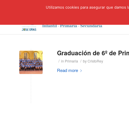
Utilizamos cookies para asegurar que damos la
Graduación de 6º de Pri
/
/
in
Primaria
by
CristoRey
Read more