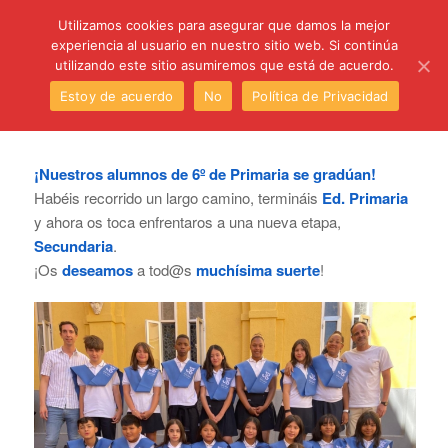
C/ Santa Úrsula, 5 28011 (Madrid) Telef. 914 64 55 73
Utilizamos cookies para asegurar que damos la mejor
experiencia al usuario en nuestro sitio web. Si continúa
utilizando este sitio asumiremos que está de acuerdo.
Estoy de acuerdo
No
Política de Privacidad
¡Nuestros alumnos de 6º de Primaria se gradúan!
Habéis recorrido un largo camino, termináis
Ed. Primaria
y ahora os toca enfrentaros a una nueva etapa,
Secundaria
.
¡Os
deseamos
a tod@s
muchísima suerte
!