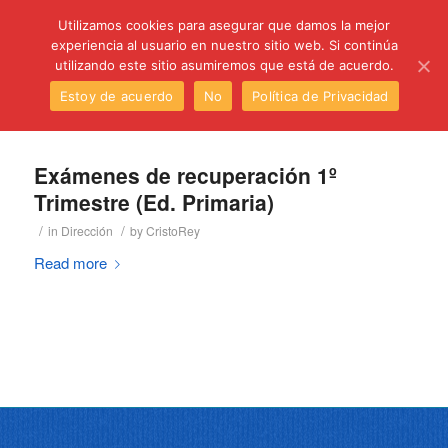
C/ Santa Úrsula, 5 28011 (Madrid) Telef. 914 64 55 73
Utilizamos cookies para asegurar que damos la mejor
experiencia al usuario en nuestro sitio web. Si continúa
utilizando este sitio asumiremos que está de acuerdo.
Estoy de acuerdo
No
Política de Privacidad
Exámenes de recuperación 1º
Trimestre (Ed. Primaria)
/
/
in
Dirección
by
CristoRey
Read more