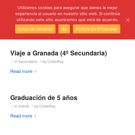
C/ Santa Úrsula, 5 28011 (Madrid) Telef. 914 64 55 73
Utilizamos cookies para asegurar que damos la mejor
experiencia al usuario en nuestro sitio web. Si continúa
utilizando este sitio asumiremos que está de acuerdo.
Estoy de acuerdo
No
Política de Privacidad
Viaje a Granada (4º Secundaria)
/
/
in
Secundaria
by
CristoRey
Read more
Graduación de 5 años
/
/
in
Infantil
by
CristoRey
Read more