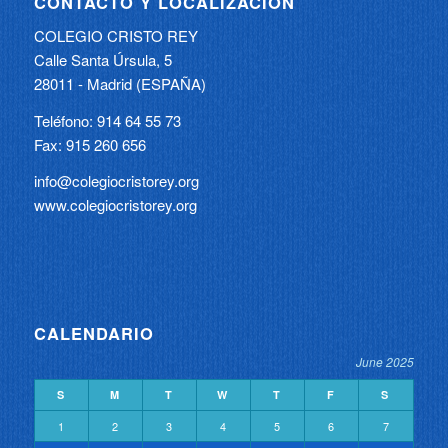
CONTACTO Y LOCALIZACIÓN
COLEGIO CRISTO REY
Calle Santa Úrsula, 5
28011 - Madrid (ESPAÑA)
Teléfono: 914 64 55 73
Fax: 915 260 656
info@colegiocristorey.org
www.colegiocristorey.org
CALENDARIO
June 2025
S
M
T
W
T
F
S
1
2
3
4
5
6
7