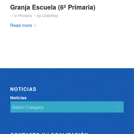
Granja Escuela (6º Primaria)
/
/
in
Primaria
by
CristoRey
Read more
NOTICIAS
Noticias