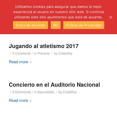
C/ Santa Úrsula, 5 28011 (Madrid) Telef. 914 64 55 73
Utilizamos cookies para asegurar que damos la mejor
experiencia al usuario en nuestro sitio web. Si continúa
utilizando este sitio asumiremos que está de acuerdo.
Estoy de acuerdo
No
Política de Privacidad
Jugando al atletismo 2017
/
/
/
0 Comments
in
Primaria
by
CristoRey
Read more
Concierto en el Auditorio Nacional
/
/
/
0 Comments
in
Secundaria
by
CristoRey
Read more