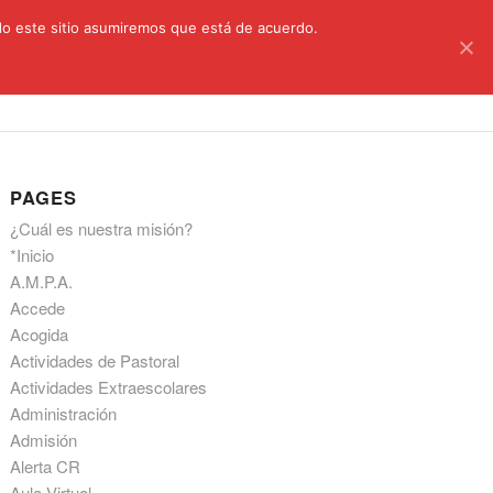
C/ Santa Úrsula, 5 28011 (Madrid) Telef. 914 64 55 73
ndo este sitio asumiremos que está de acuerdo.
astoral
Aula Virtual
Información a las familias
PAGES
¿Cuál es nuestra misión?
*Inicio
A.M.P.A.
Accede
Acogida
Actividades de Pastoral
Actividades Extraescolares
Administración
Admisión
Alerta CR
Aula Virtual