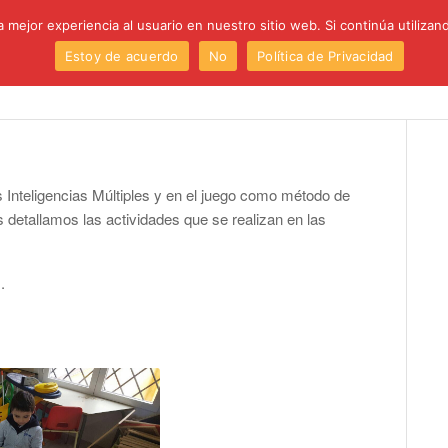
 mejor experiencia al usuario en nuestro sitio web. Si continúa utiliza
Estoy de acuerdo
No
Política de Privacidad
Institución
Centro
Etapas
Proyectos
P
 Inteligencias Múltiples y en el juego como método de
os detallamos las actividades que se realizan en las
.