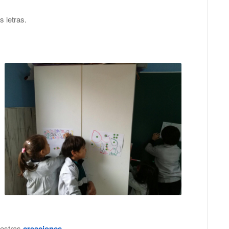
s letras.
uestras
creaciones
.