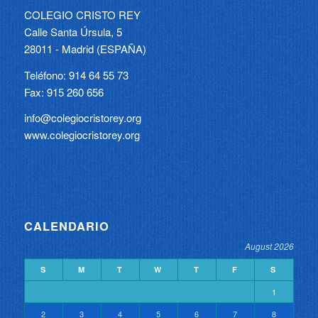
COLEGIO CRISTO REY
Calle Santa Úrsula, 5
28011 - Madrid (ESPAÑA)
Teléfono: 914 64 55 73
Fax: 915 260 656
info@colegiocristorey.org
www.colegiocristorey.org
CALENDARIO
August 2026
S
M
T
W
T
F
S
1
2
3
4
5
6
7
8