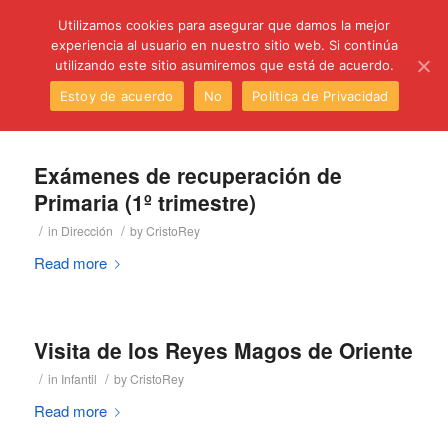
C/ Santa Úrsula, 5 28011 (Madrid) Telef. 914 64 55 73
Utilizamos cookies para asegurar que damos la mejor
experiencia al usuario en nuestro sitio web. Si continúa
utilizando este sitio asumiremos que está de acuerdo.
Estoy de acuerdo
No
Política de Privacidad
Exámenes de recuperación de
Primaria (1º trimestre)
/
/
in
Dirección
by
CristoRey
Read more
Visita de los Reyes Magos de Oriente
/
/
in
Infantil
by
CristoRey
Read more