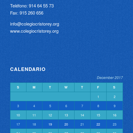
Teléfono: 914 64 55 73
Fax: 915 260 656
info@colegiocristorey.org
www.colegiocristorey.org
CALENDARIO
December 2017
S
M
T
W
T
F
S
1
2
3
4
5
6
7
8
9
10
11
12
13
14
15
16
17
18
19
20
21
22
23