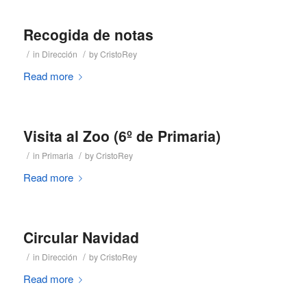
Recogida de notas
/
/
in
Dirección
by
CristoRey
Read more
Visita al Zoo (6º de Primaria)
/
/
in
Primaria
by
CristoRey
Read more
Circular Navidad
/
/
in
Dirección
by
CristoRey
Read more