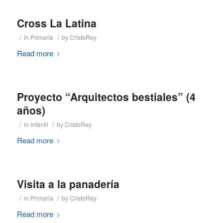
Cross La Latina
/
/
in
Primaria
by
CristoRey
Read more
Proyecto “Arquitectos bestiales” (4
años)
/
/
in
Infantil
by
CristoRey
Read more
Visita a la panadería
/
/
in
Primaria
by
CristoRey
Read more