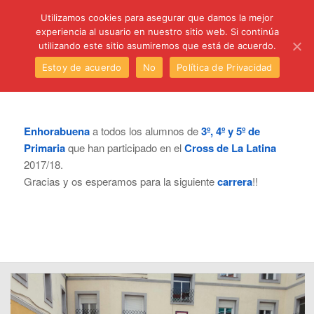
C/ Santa Úrsula, 5 28011 (Madrid) Telef. 914 64 55 73
Utilizamos cookies para asegurar que damos la mejor
experiencia al usuario en nuestro sitio web. Si continúa
utilizando este sitio asumiremos que está de acuerdo.
Estoy de acuerdo
No
Política de Privacidad
Enhorabuena
a todos los alumnos de
3º, 4º y 5º de
Primaria
que han participado en el
Cross de La Latina
2017/18.
Gracias y os esperamos para la siguiente
carrera
!!