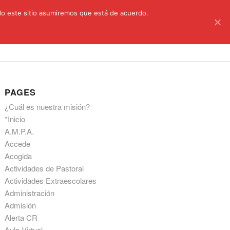
C/ Santa Úrsula, 5 28011 (Madrid) Telef. 914 64 55 73
ndo este sitio asumiremos que está de acuerdo.
astoral
Aula Virtual
Información a las familias
PAGES
¿Cuál es nuestra misión?
*Inicio
A.M.P.A.
Accede
Acogida
Actividades de Pastoral
Actividades Extraescolares
Administración
Admisión
Alerta CR
Aula Virtual