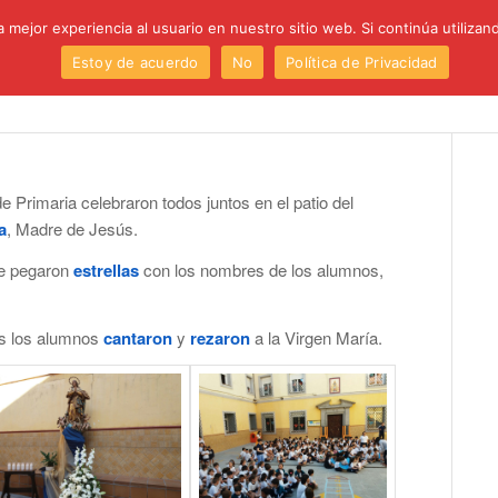
 mejor experiencia al usuario en nuestro sitio web. Si continúa utiliza
Estoy de acuerdo
No
Política de Privacidad
Institución
Centro
Etapas
Proyectos
P
e Primaria celebraron todos juntos en el patio del
a
, Madre de Jesús.
de pegaron
estrellas
con los nombres de los alumnos,
s los alumnos
cantaron
y
rezaron
a la Virgen María.