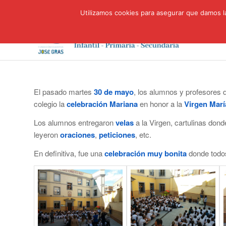
Utilizamos cookies para asegurar que damos la
El pasado martes
30 de mayo
, los alumnos y profesores d
colegio la
celebración Mariana
en honor a la
Virgen Marí
Los alumnos entregaron
velas
a la Virgen, cartulinas don
leyeron
oraciones
,
peticiones
, etc.
En definitiva, fue una
celebración muy bonita
donde todo