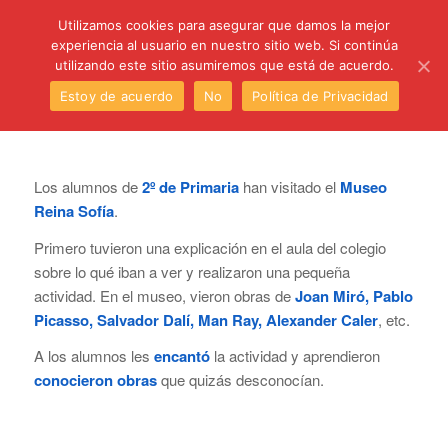
C/ Santa Úrsula, 5 28011 (Madrid) Telef. 914 64 55 73
Utilizamos cookies para asegurar que damos la mejor
experiencia al usuario en nuestro sitio web. Si continúa
utilizando este sitio asumiremos que está de acuerdo.
Estoy de acuerdo
No
Política de Privacidad
Los alumnos de
2º de Primaria
han visitado el
Museo
Reina Sofía
.
Primero tuvieron una explicación en el aula del colegio
sobre lo qué iban a ver y realizaron una pequeña
actividad. En el museo, vieron obras de
Joan Miró, Pablo
Picasso, Salvador Dalí, Man Ray, Alexander Caler
, etc.
A los alumnos les
encantó
la actividad y aprendieron
conocieron obras
que quizás desconocían.