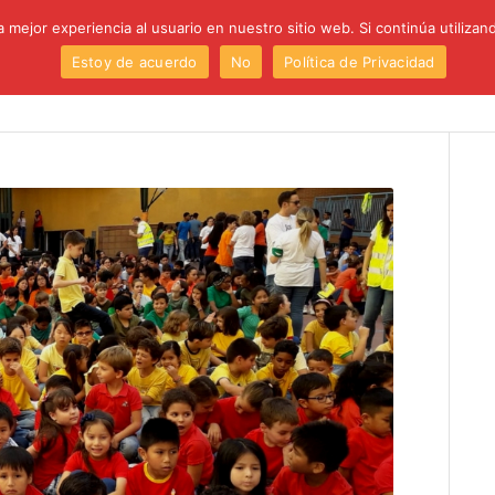
 mejor experiencia al usuario en nuestro sitio web. Si continúa utiliza
Estoy de acuerdo
No
Política de Privacidad
Institución
Centro
Etapas
Proyectos
P