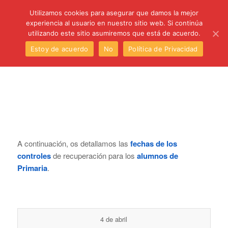
C/ Santa Úrsula, 5 28011 (Madrid) Telef. 914 64 55 73
Utilizamos cookies para asegurar que damos la mejor
experiencia al usuario en nuestro sitio web. Si continúa
utilizando este sitio asumiremos que está de acuerdo.
Estoy de acuerdo
No
Política de Privacidad
A continuación, os detallamos las
fechas de los
controles
de recuperación para los
alumnos de
Primaria
.
4 de abril