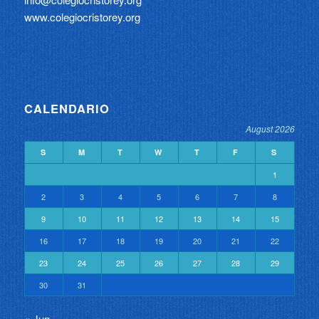
www.colegiocristorey.org
CALENDARIO
August 2026
S
M
T
W
T
F
S
1
2
3
4
5
6
7
8
9
10
11
12
13
14
15
16
17
18
19
20
21
22
23
24
25
26
27
28
29
30
31
« Jun