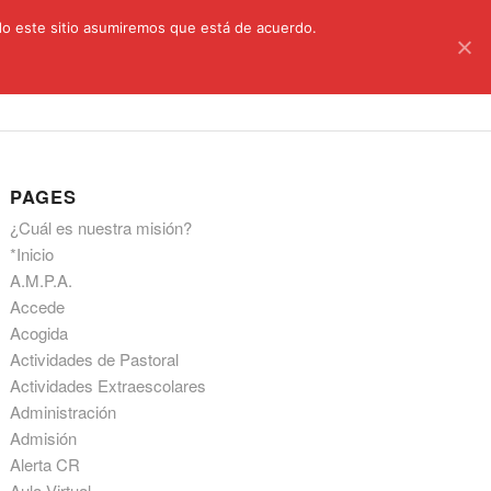
C/ Santa Úrsula, 5 28011 (Madrid) Telef. 914 64 55 73
ndo este sitio asumiremos que está de acuerdo.
astoral
Aula Virtual
Información a las familias
PAGES
¿Cuál es nuestra misión?
*Inicio
A.M.P.A.
Accede
Acogida
Actividades de Pastoral
Actividades Extraescolares
Administración
Admisión
Alerta CR
Aula Virtual