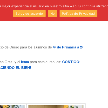
 mejor experiencia al usuario en nuestro sitio web. Si continúa utiliza
Estoy de acuerdo
No
Política de Privacidad
Institución
Centro
Etapas
Proyectos
P
nicio de Curso para los alumnos de
4º de Primaria a 2º
sé Gras, y el
lema
para este curso, es:
CONTIGO:
CIENDO EL BIEN!