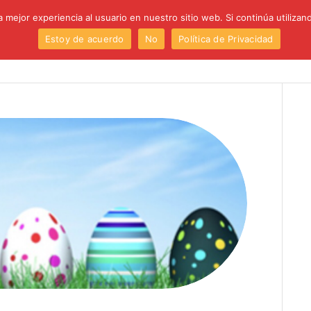
 mejor experiencia al usuario en nuestro sitio web. Si continúa utiliza
Estoy de acuerdo
No
Política de Privacidad
Institución
Centro
Etapas
Proyectos
P