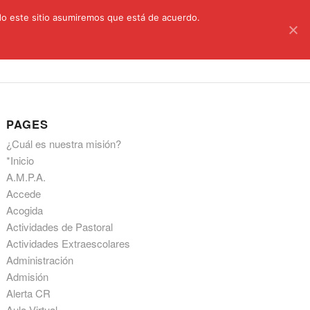
C/ Santa Úrsula, 5 28011 (Madrid) Telef. 914 64 55 73
ndo este sitio asumiremos que está de acuerdo.
astoral
Aula Virtual
Información a las familias
PAGES
¿Cuál es nuestra misión?
*Inicio
A.M.P.A.
Accede
Acogida
Actividades de Pastoral
Actividades Extraescolares
Administración
Admisión
Alerta CR
Aula Virtual