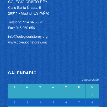
COLEGIO CRISTO REY
Calle Santa Úrsula, 5
28011 - Madrid (ESPAÑA)
Teléfono: 914 64 55 73
Fax: 915 260 656
info@colegiocristorey.org
www.colegiocristorey.org
CALENDARIO
August 2026
S
M
T
W
T
F
S
1
2
3
4
5
6
7
8