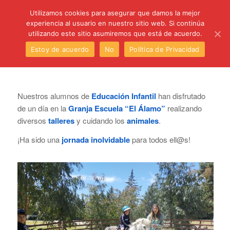
C/ Santa Úrsula, 5 28011 (Madrid) Telef. 914 64 55 73
Utilizamos cookies para asegurar que damos la mejor
experiencia al usuario en nuestro sitio web. Si continúa
utilizando este sitio asumiremos que está de acuerdo.
Estoy de acuerdo
No
Política de Privacidad
Nuestros alumnos de
Educación Infantil
han disfrutado
de un día en la
Granja Escuela “El Álamo”
realizando
diversos
talleres
y cuidando los
animales
.
¡Ha sido una
jornada inolvidable
para todos ell@s!