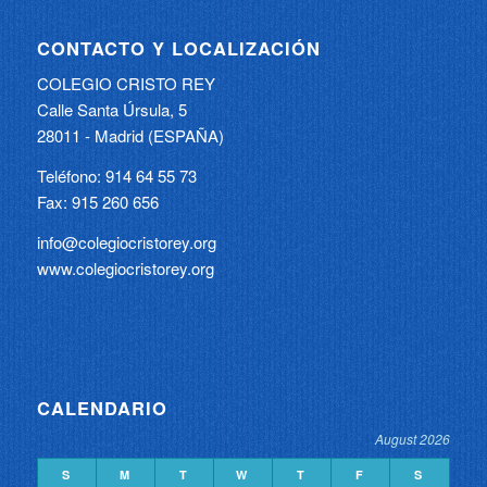
CONTACTO Y LOCALIZACIÓN
COLEGIO CRISTO REY
Calle Santa Úrsula, 5
28011 - Madrid (ESPAÑA)
Teléfono: 914 64 55 73
Fax: 915 260 656
info@colegiocristorey.org
www.colegiocristorey.org
CALENDARIO
August 2026
S
M
T
W
T
F
S