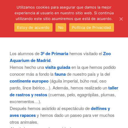
C/ Santa Úrsula, 5 28011 (Madrid) Telef. 914 64 55 73
Utilizamos cookies para asegurar que damos la mejor
experiencia al usuario en nuestro sitio web. Si continúa
utilizando este sitio asumiremos que está de acuerdo.
Estoy de acuerdo
No
Política de Privacidad
Los alumnos de
3º de Primaria
hemos visitado el
Zoo
Aquarium de Madrid
.
Hemos hecho una
visita guiada
en la que hemos podido
conocer más a fondo la
fauna
de nuestro país y la del
continente europeo
(águila imperial, búho real, oso
pardo, lince ibérico…). Además, hemos realizado un
taller
de rastros y restos
(cuernas, pelo, egagrópilas, plumas,
excrementos…).
Después hemos asistido al espectáculo de
delfines y
aves rapaces
y hemos dado un paseo para ver muchos
otros animales.