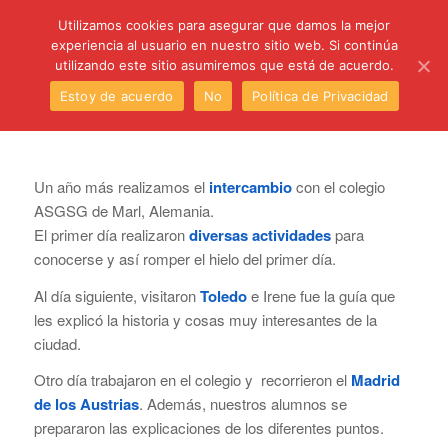
C/ Santa Úrsula, 5 28011 (Madrid) Telef. 914 64 55 73
Utilizamos cookies para asegurar que damos la mejor
experiencia al usuario en nuestro sitio web. Si continúa
utilizando este sitio asumiremos que está de acuerdo.
Estoy de acuerdo
No
Política de Privacidad
Un año más realizamos el
intercambio
con el colegio
ASGSG de Marl, Alemania.
El primer día realizaron
diversas actividades
para
conocerse y así romper el hielo del primer día.
Al día siguiente, visitaron
Toledo
e Irene fue la guía que
les explicó la historia y cosas muy interesantes de la
ciudad.
Otro día trabajaron en el colegio y recorrieron el
Madrid
de los Austrias
. Además, nuestros alumnos se
prepararon las explicaciones de los diferentes puntos.