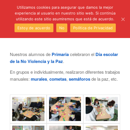
C/ Santa Úrsula, 5 28011 (Madrid) Telef. 914 64 55 73
Utilizamos cookies para asegurar que damos la mejor
experiencia al usuario en nuestro sitio web. Si continúa
utilizando este sitio asumiremos que está de acuerdo.
Estoy de acuerdo
No
Política de Privacidad
Nuestros alumnos de
Primaria
celebraron el
Día escolar
de la No Violencia y la Paz
.
En grupos e individualmente, realizaron diferentes trabajos
manuales:
murales
,
cometas
,
semáforos
de la paz, etc.