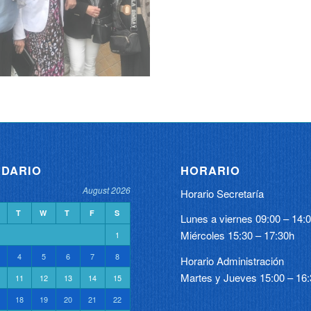
DARIO
HORARIO
August 2026
Horario Secretaría
T
W
T
F
S
Lunes a viernes 09:00 – 14:
Miércoles 15:30 – 17:30h
1
4
5
6
7
8
Horario Administración
Martes y Jueves 15:00 – 16
11
12
13
14
15
18
19
20
21
22