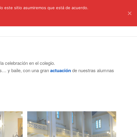
C/ Santa Úrsula, 5 28011 (Madrid) Telef. 914 64 55 73
ndo este sitio asumiremos que está de acuerdo.
astoral
Aula Virtual
Información a las familias
a celebración en el colegio.
es… y baile, con una gran
actuación
de nuestras alumnas