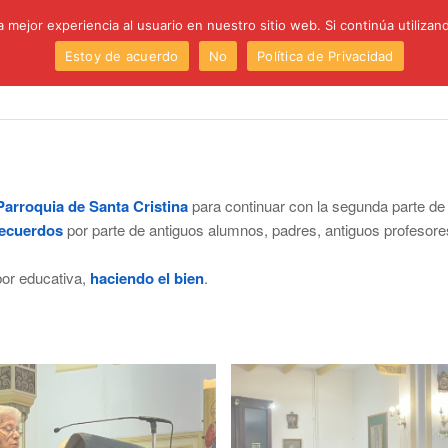
 mejor experiencia al usuario en nuestro sitio web. Si continúa utiliza
Estoy de acuerdo
No
Política de Privacidad
Institución
Centro
Etapas
Proyectos
P
Parroquia de Santa Cristina
para continuar con la segunda parte de l
ecuerdos
por parte de antiguos alumnos, padres, antiguos profesor
or educativa,
haciendo el bien
.